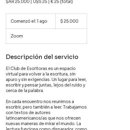
$AR 25.000 | U$S 25 | € 25 (total)
25.000
pesos
Comenzó el: 1 ago
C
$ 25.000
argentinos
o
m
Zoom
e
n
z
ó
Descripción del servicio
e
l
El Club de Escritoras es un espacio
:
virtual para volver a la escritura, sin
1
apuro y sin exigencias. Un lugar para leer,
a
escribir y pensar juntas, lejos del ruido y
g
cerca de la palabra.
o
En cada encuentro nos reunimos a
escribir, pero también a leer. Trabajamos
con textos de autores
latinoamericanos/as que nos ofrecen
nuevas maneras de mirar el mundo. La
lectura funciona como disparador, como