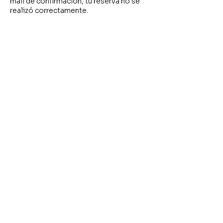
mail de confirmación, tu reserva no se
realizó correctamente.
+ El pago debe realizarse antes de
cumplidas las 2 horas de generada la
reserva.
Próximas sesiones
Política de cancelación