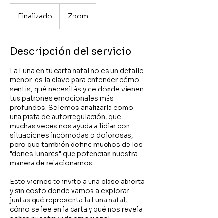
Finalizado
F
Zoom
i
n
a
Descripción del servicio
l
i
La Luna en tu carta natal no es un detalle
z
menor: es la clave para entender cómo
a
sentís, qué necesitás y de dónde vienen
d
tus patrones emocionales más
o
profundos. Solemos analizarla como
una pista de autorregulación, que
muchas veces nos ayuda a lidiar con
situaciones incómodas o dolorosas,
pero que también define muchos de los
"dones lunares" que potencian nuestra
manera de relacionarnos.
Este viernes te invito a una clase abierta
y sin costo donde vamos a explorar
juntas qué representa la Luna natal,
cómo se lee en la carta y qué nos revela