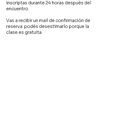
inscriptas durante 24 horas después del
encuentro.
Vas a recibir un mail de confirmación de
reserva: podés desestimarlo porque la
clase es gratuita.
Política de cancelación
La inscripción a los cursos implica la
reserva de una vacante y la organización
previa de los contenidos.
Por este motivo, no se realizan
reembolsos ante cancelaciones, ni
cambios o trueques por otras
propuestas.
Datos de contacto